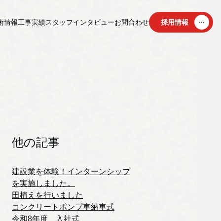
術情報
工事実績
スタッフインタビュー
お問合わせ
採用情報
他の記事
建設業を体験！インターンシップ
を実施しました。
田植えを行いました
コンクリートポンプ車納車式
令和8年度 入社式