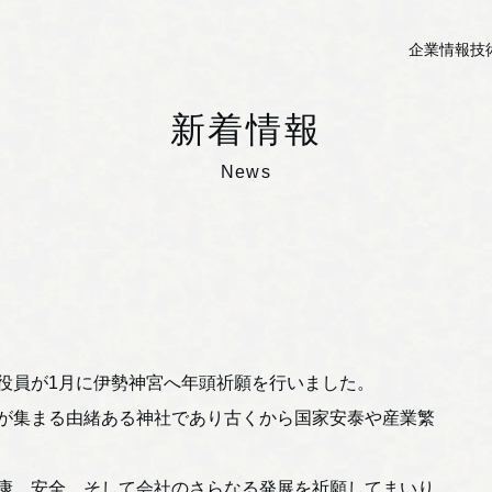
企業情報
技
新着情報
News
役員が1月に伊勢神宮へ年頭祈願を行いました。
が集まる由緒ある神社であり古くから国家安泰や産業繁
康、安全、そして会社のさらなる発展を祈願してまいり